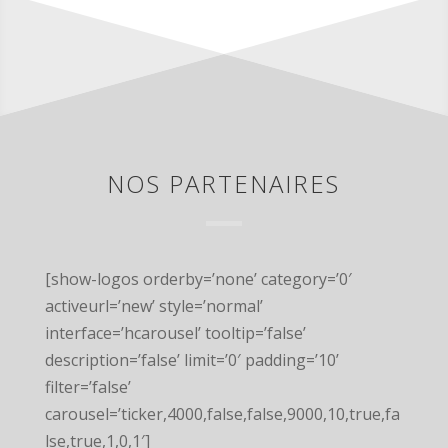
NOS PARTENAIRES
[show-logos orderby=’none’ category=’0′
activeurl=’new’ style=’normal’
interface=’hcarousel’ tooltip=’false’
description=’false’ limit=’0′ padding=’10’
filter=’false’
carousel=’ticker,4000,false,false,9000,10,true,fa
lse,true,1,0,1′]