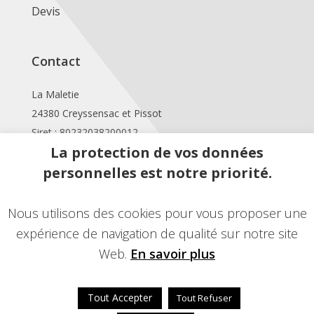
Devis
Contact
La Maletie
24380 Creyssensac et Pissot
Siret : 80232038200012
La protection de vos données
Téléphone :
personnelles est notre priorité.
06 78 78 50 09
Mail :
Nous utilisons des cookies pour vous proposer une
lafcelyn@hotmail.fr
expérience de navigation de qualité sur notre site
Web.
En savoir plus
Tout Accepter
Tout Refuser