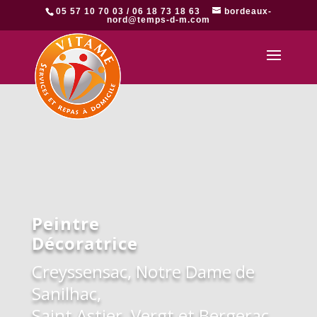
05 57 10 70 03 / 06 18 73 18 63
bordeaux-
nord@temps-d-m.com
Peintre
Décoratrice
Creyssensac, Notre Dame de
Sanilhac,
Saint Astier, Vergt et Bergerac