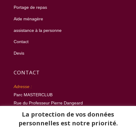
Portage de repas
Aide ménagère
assistance à la personne
Contact
Devis
CONTACT
Adresse :
Parc MASTERCLUB
Rue du Professeur Pierre Dangeard
33300 Bordeaux
La protection de vos données
personnelles est notre priorité.
Téléphone :
05 57 10 70 03 /
06 18 76 18 63