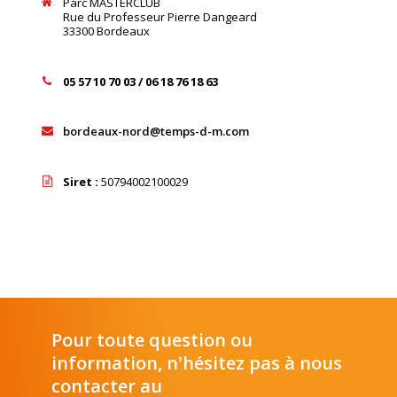
Parc MASTERCLUB
Rue du Professeur Pierre Dangeard
33300 Bordeaux
05 57 10 70 03 /
06 18 76 18 63
bordeaux-nord@temps-d-m.com
Siret :
50794002100029
Pour toute question ou
information, n'hésitez pas à nous
contacter au